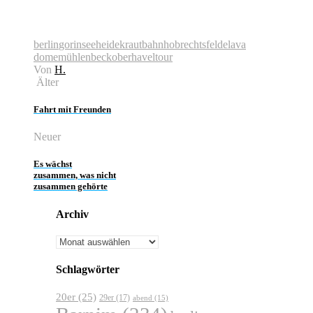
berlin
gorinsee
heidekrautbahn
hobrechtsfelde
lava
dome
mühlenbeck
oberhavel
tour
Von
H.
Älter
Fahrt mit Freunden
Neuer
Es wächst
zusammen, was nicht
zusammen gehörte
Archiv
Archiv
Schlagwörter
20er
(25)
29er
(17)
abend
(15)