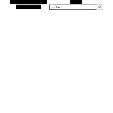
Alternative Seitenleiste
Suchen
Sand im Schuh, Wasser im Gesicht …
Zufallsauswahl
alle was bewegt