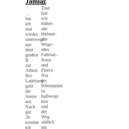
Januar
ine
Tour
fast
…
wie
bin
früher–
ich
alte
mal
Heimat–
wieder
alte
unterwegs
Wege–
aus
altes
dem
Fahrrad–
großen
Jeans
B
und
zur
Fleece
Arbeit:
Nur
Bei
der
Ladeburg
Biberdamm
geht
ist
die
halbwegs
Sonne
neu
auf.
und
Nach
der
gut
Weg
2h
südlich
komme
am
ich