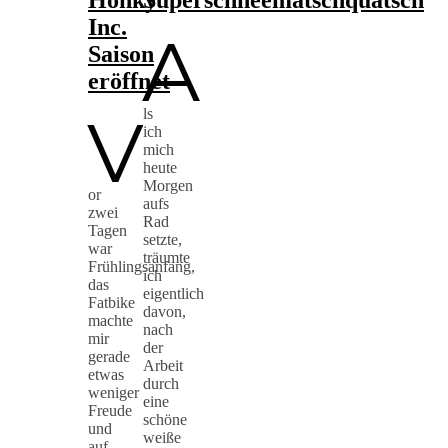
Honky
Superschneematschquatsch
Inc.
A
Saison
eröffnet
V
ls
ich
mich
heute
Morgen
or
aufs
zwei
Rad
Tagen
setzte,
war
träumte
Frühlingsanfang,
ich
das
eigentlich
Fatbike
davon,
machte
nach
mir
der
gerade
Arbeit
etwas
durch
weniger
eine
Freude
schöne
und
weiße
auf