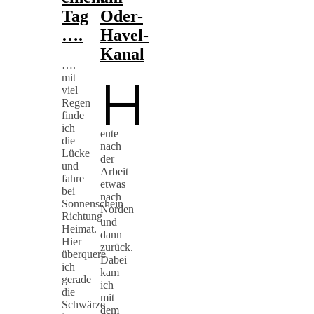
Tag
Oder-
….
Havel-
Kanal
….
H
mit
viel
Regen
finde
ich
eute
die
nach
Lücke
der
und
Arbeit
fahre
etwas
bei
nach
Sonnenschein
Norden
Richtung
und
Heimat.
dann
Hier
zurück.
überquere
Dabei
ich
kam
gerade
ich
die
mit
Schwärze
dem