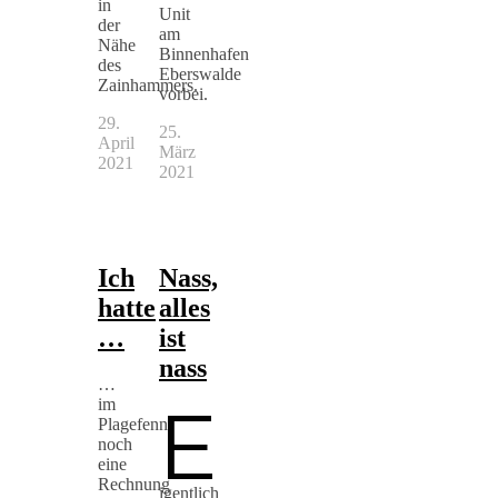
in
Unit
der
am
Nähe
Binnenhafen
des
Eberswalde
Zainhammers.
vorbei.
29.
25.
April
März
2021
2021
Ich
Nass,
hatte
alles
…
ist
nass
…
E
im
Plagefenn
noch
eine
Rechnung
igentlich