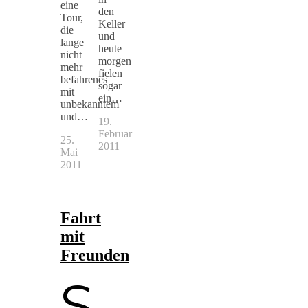
eine
den
Tour,
Keller
die
und
lange
heute
nicht
morgen
mehr
fielen
befahrenes
sogar
mit
ein…
unbekanntem
und…
19.
Februar
25.
2011
Mai
2011
Fahrt
mit
Freunden
S