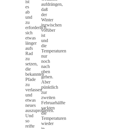
ist
aufdrängen,
es
daß
ab
der
und
Winter
zu
inzwischen
erforderlich,
vorüber
sich
ist
etwas
und
länger
die
aufs
Temperaturen
Rad
nur
zu
noch
setzen,
nach
die
oben
bekannten
gehen.
Pfade
Aber
zu
pünktlich
verlassen
zur
und
zweiten
etwas
Februarhälfte
neues
sackten
auszuprobieren.
die
Und
Temperaturen
so
wieder
reifte
in