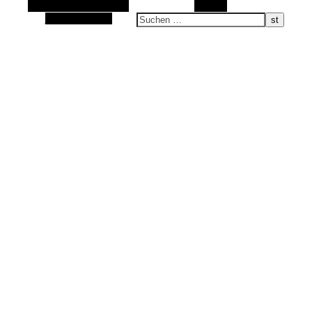
Alternative Seitenleiste
Suchen
Sand im Schuh, Wasser im Gesicht …
Zufallsauswahl
alle was bewegt