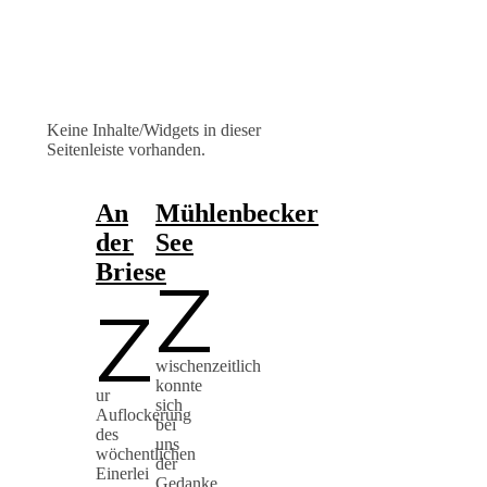
Keine Inhalte/Widgets in dieser
Seitenleiste vorhanden.
An
Mühlenbecker
der
See
Briese
Z
Z
wischenzeitlich
konnte
ur
sich
Auflockerung
bei
des
uns
wöchentlichen
der
Einerlei
Gedanke