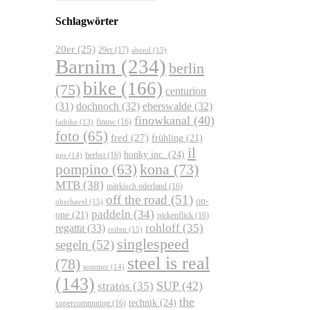
Schlagwörter
20er
(25)
29er
(17)
abend
(15)
Barnim
(234)
berlin
bike
(166)
(75)
centurion
dochnoch
(32)
eberswalde
(32)
(31)
finowkanal
(40)
finow
(16)
fatbike
(13)
foto
(65)
fred
(27)
frühling
(21)
il
honky inc.
(24)
herbst
(16)
gps
(14)
kona
(73)
pompino
(63)
MTB
(38)
märkisch oderland
(16)
off the road
(51)
on-
oberhavel
(15)
paddeln
(34)
one
(21)
pickenflick
(16)
regatta
(33)
rohloff
(35)
reifen
(15)
singlespeed
segeln
(52)
steel is real
(78)
sommer
(14)
(143)
SUP
(42)
stratos
(35)
the
technik
(24)
supercommuting
(16)