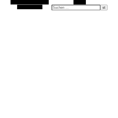
Alternative Seitenleiste
Suchen
Sand im Schuh, Wasser im Gesicht …
Zufallsauswahl
alle was bewegt