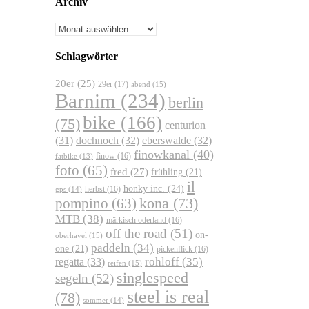
Archiv
Archiv
Schlagwörter
20er
(25)
29er
(17)
abend
(15)
Barnim
(234)
berlin
bike
(166)
(75)
centurion
dochnoch
(32)
eberswalde
(32)
(31)
finowkanal
(40)
finow
(16)
fatbike
(13)
foto
(65)
fred
(27)
frühling
(21)
il
honky inc.
(24)
herbst
(16)
gps
(14)
kona
(73)
pompino
(63)
MTB
(38)
märkisch oderland
(16)
off the road
(51)
on-
oberhavel
(15)
paddeln
(34)
one
(21)
pickenflick
(16)
regatta
(33)
rohloff
(35)
reifen
(15)
singlespeed
segeln
(52)
steel is real
(78)
sommer
(14)