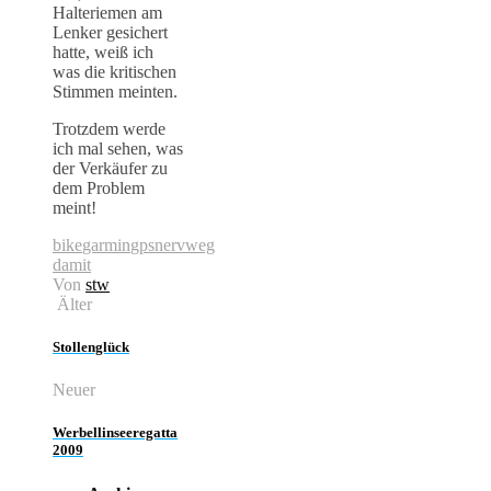
Halteriemen am
Lenker gesichert
hatte, weiß ich
was die kritischen
Stimmen meinten.
Trotzdem werde
ich mal sehen, was
der Verkäufer zu
dem Problem
meint!
bike
garmin
gps
nerv
weg
damit
Von
stw
Älter
Stollenglück
Neuer
Werbellinseeregatta
2009