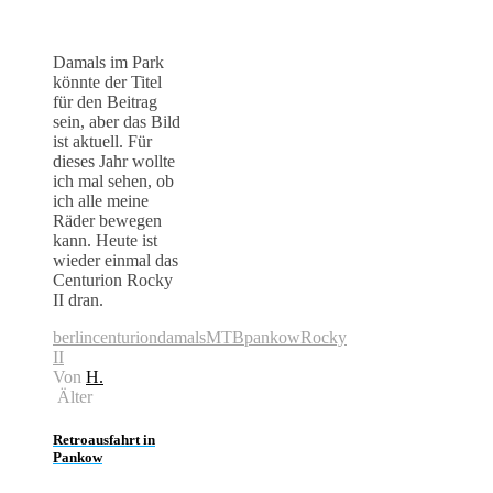
Damals im Park
könnte der Titel
für den Beitrag
sein, aber das Bild
ist aktuell. Für
dieses Jahr wollte
ich mal sehen, ob
ich alle meine
Räder bewegen
kann. Heute ist
wieder einmal das
Centurion Rocky
II dran.
berlin
centurion
damals
MTB
pankow
Rocky
II
Von
H.
Älter
Retroausfahrt in
Pankow