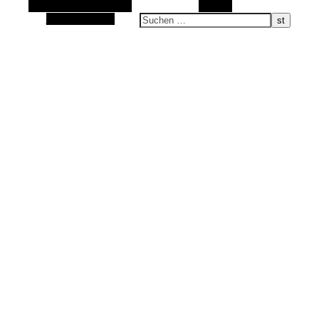
Alternative Seitenleiste
Suchen
Sand im Schuh, Wasser im Gesicht …
Zufallsauswahl
alle was bewegt