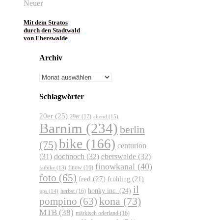
Neuer
Mit dem Stratos
durch den Stadtwald
von Eberswalde
Archiv
Archiv
Schlagwörter
20er
(25)
29er
(17)
abend
(15)
Barnim
(234)
berlin
bike
(166)
(75)
centurion
dochnoch
(32)
eberswalde
(32)
(31)
finowkanal
(40)
finow
(16)
fatbike
(13)
foto
(65)
fred
(27)
frühling
(21)
il
honky inc.
(24)
herbst
(16)
gps
(14)
kona
(73)
pompino
(63)
MTB
(38)
märkisch oderland
(16)