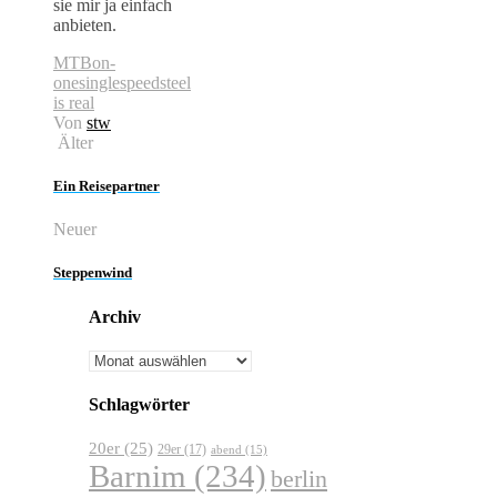
sie mir ja einfach
anbieten.
MTB
on-
one
singlespeed
steel
is real
Von
stw
Älter
Ein Reisepartner
Neuer
Steppenwind
Archiv
Archiv
Schlagwörter
20er
(25)
29er
(17)
abend
(15)
Barnim
(234)
berlin