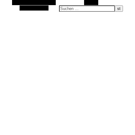
Alternative Seitenleiste
Suchen
Sand im Schuh, Wasser im Gesicht …
Zufallsauswahl
alle was bewegt