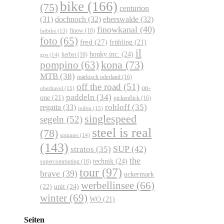
bike
(166)
(75)
centurion
dochnoch
(32)
eberswalde
(32)
(31)
finowkanal
(40)
finow
(16)
fatbike
(13)
foto
(65)
fred
(27)
frühling
(21)
il
honky inc.
(24)
herbst
(16)
gps
(14)
kona
(73)
pompino
(63)
MTB
(38)
märkisch oderland
(16)
off the road
(51)
on-
oberhavel
(15)
paddeln
(34)
one
(21)
pickenflick
(16)
regatta
(33)
rohloff
(35)
reifen
(15)
singlespeed
segeln
(52)
steel is real
(78)
sommer
(14)
(143)
SUP
(42)
stratos
(35)
the
technik
(24)
supercommuting
(16)
tour
(97)
brave
(39)
uckermark
werbellinsee
(66)
unit
(24)
(22)
winter
(69)
WO
(21)
Seiten