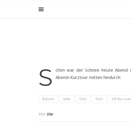
S
chön war der Schnee heute Abend s
Abend-Kurztour mitten hindurch:
Barnim
bike
foto
fred
off the roa
Von
stw