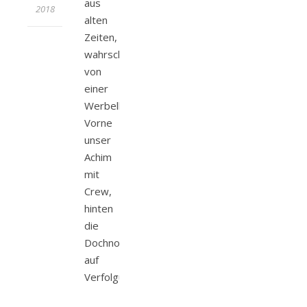
aus
2018
alten
Zeiten,
wahrscheinlich
von
einer
Werbellinseeregatta.
Vorne
unser
Achim
mit
Crew,
hinten
die
Dochnoch
auf
Verfolgungsfahrt.