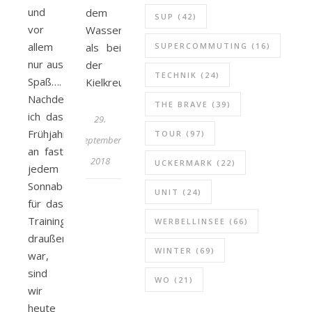
und
dem
SUP
(42)
vor
Wasser
allem
als bei
SUPERCOMMUTING
(16)
nur aus
der
TECHNIK
(24)
Spaß….
Kielkreuzerregatta.
Nachdem
THE BRAVE
(39)
ich das
29.
Frühjahr
TOUR
(97)
September
an fast
2018
UCKERMARK
(22)
jedem
Sonnabend
UNIT
(24)
für das
Training
WERBELLINSEE
(66)
draußen
WINTER
(69)
war,
sind
WO
(21)
wir
heute