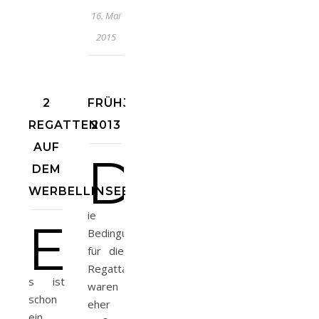
16. Mai
2015
2
FRÜHJAHRSREGATTA
REGATTEN
2013
AUF
D
DEM
WERBELLINSEE
ie
E
Bedingungen
für die
Regatta
s ist
waren
schon
eher
ein