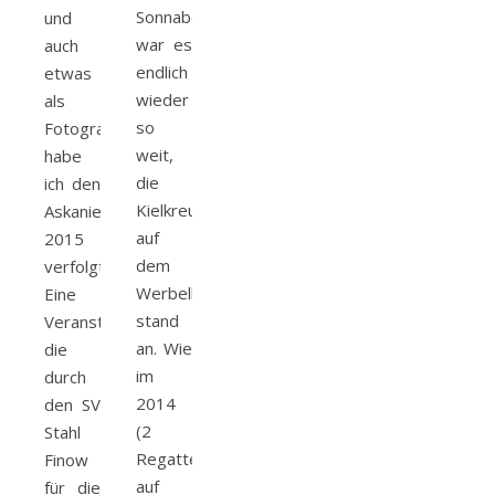
Sonnabend
und
war es
auch
endlich
etwas
wieder
als
so
Fotograf
weit,
habe
die
ich den
Kielkreuzerregatta
Askaniercup
auf
2015
dem
verfolgt.
Werbellinsee
Eine
stand
Veranstaltung,
an. Wie
die
im
durch
2014
den SV
(2
Stahl
Regatten
Finow
auf
für die