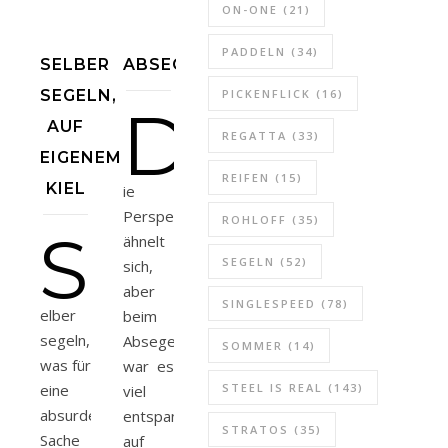
ON-ONE
(21)
PADDELN
(34)
SELBER
ABSEGELN
SEGELN,
PICKENFLICK
(16)
D
AUF
REGATTA
(33)
EIGENEM
REIFEN
(15)
KIEL
ie
Perspektive
ROHLOFF
(35)
S
ähnelt
SEGELN
(52)
sich,
aber
SINGLESPEED
(78)
elber
beim
segeln,
Absegeln
SOMMER
(14)
was für
war es
eine
STEEL IS REAL
(143)
viel
absurde
entspannter
STRATOS
(35)
Sache
auf