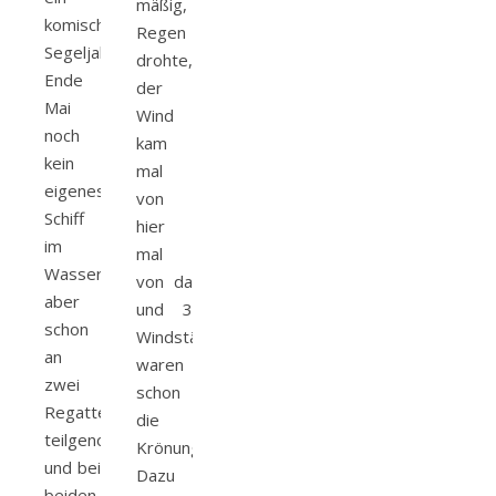
mäßig,
komisches
Regen
Segeljahr.
drohte,
Ende
der
Mai
Wind
noch
kam
kein
mal
eigenes
von
Schiff
hier
im
mal
Wasser,
von da
aber
und 3
schon
Windstärken
an
waren
zwei
schon
Regatten
die
teilgenommen
Krönung.
und bei
Dazu
beiden