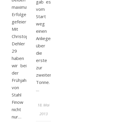
gab es
maximale
vom
Erfolge
Start
gefeiert.
weg
Mit
einen
Christophers
Anlieger
Dehler
über
29
die
haben
erste
wir bei
zur
der
zweiten
Frühjahrsregatta
Tonne.
von
…
Stahl
Finow
18. Mai
nicht
2013
nur…