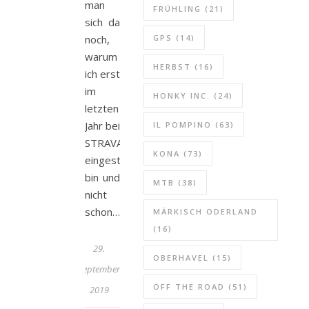
man
FRÜHLING
(21)
sich da
noch,
GPS
(14)
warum
HERBST
(16)
ich erst
im
HONKY INC.
(24)
letzten
Jahr bei
IL POMPINO
(63)
STRAVA
KONA
(73)
eingestiegen
bin und
MTB
(38)
nicht
schon…
MÄRKISCH ODERLAND
(16)
29.
OBERHAVEL
(15)
September
OFF THE ROAD
(51)
2019