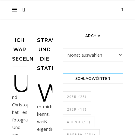
im
ARCHIV
ICH
STRAVA
Gesicht
WAR
UND
Archiv
SEGELN
DIE
STATISTIK
U
SCHLAGWÖRTER
W
…
nd
20ER
(25)
Christoph
er mich
29ER
(17)
hat es
kennt,
fotografiert.
weiß
ABEND
(15)
Und
eigentlich,
am
BARNIM
(234)