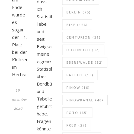
dass
alle was bewegt
Ende
ich
BERLIN
(75)
wurde
Statistik
es
liebe
BIKE
(166)
sogar
und
der 1.
CENTURION
(31)
seit
Platz
Ewigkeiten
DOCHNOCH
(32)
bei der
meine
Kielkreutzer
eigene
EBERSWALDE
(32)
im
Statistik
Herbst.
FATBIKE
(13)
über
Bordbücher
FINOW
(16)
19.
und
Tabellen
September
FINOWKANAL
(40)
geführt
2020
FOTO
(65)
habe.
Fragen
FRED
(27)
könnte