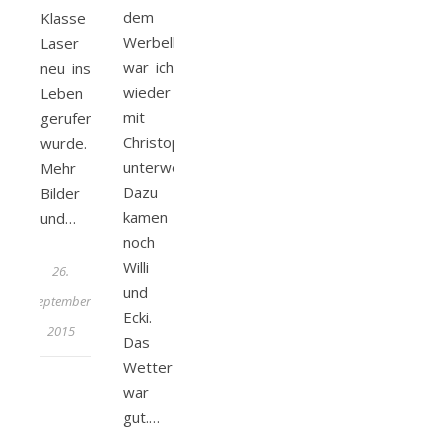
dem
Klasse
Werbellinsee)
Laser
war ich
neu ins
wieder
Leben
mit
gerufen
Christopher
wurde.
unterwegs.
Mehr
Dazu
Bilder
kamen
und…
noch
Willi
26.
und
September
Ecki.
2015
Das
Wetter
war
gut.…