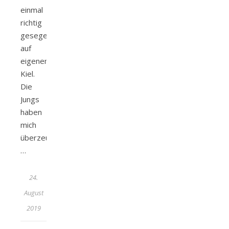
einmal
richtig
gesegelt,
auf
eigenem
Kiel.
Die
Jungs
haben
mich
überzeugt.
…
24.
August
2019