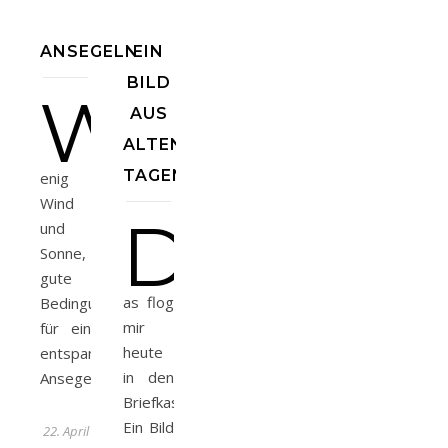
ANSEGELN
EIN
BILD
W
AUS
ALTEN
TAGEN
enig
Wind
D
und
Sonne,
gute
as flog
Bedingungen
mir
für ein
heute
entspanntes
in den
Ansegeln.
Briefkasten.
Ein Bild
22. April