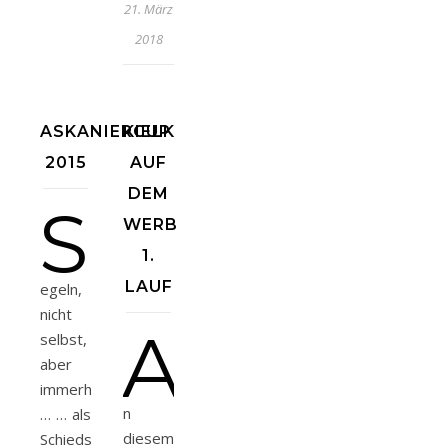
21. März
2018
ASKANIERCUP
KIELKREUZERREGATTA
2015
AUF
DEM
S
WERBELLINSEE,
1.
LAUF
egeln,
nicht
A
selbst,
aber
immerhin
n
… … als
diesem
Schiedsrichter