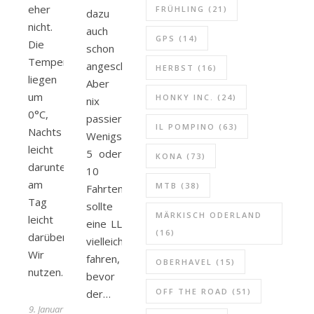
eher
FRÜHLING
(21)
dazu
nicht.
auch
GPS
(14)
Die
schon
Temperaturen
angeschrieben.
HERBST
(16)
liegen
Aber
um
HONKY INC.
(24)
nix
0°C,
passiert…
IL POMPINO
(63)
Nachts
Wenigstens
leicht
5 oder
KONA
(73)
darunter,
10
am
MTB
(38)
Fahrten
Tag
sollte
MÄRKISCH ODERLAND
leicht
eine LL
(16)
darüber.
vielleicht
Wir
fahren,
OBERHAVEL
(15)
nutzen…
bevor
OFF THE ROAD
(51)
der…
9. Januar