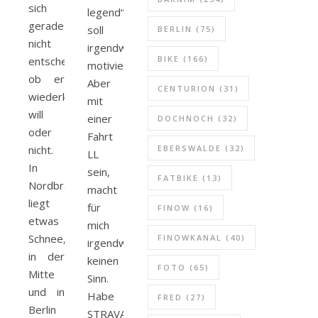
sich
alle was bewegt
legend“
gerade
soll
BERLIN
(75)
nicht
irgendwie
BIKE
(166)
entscheiden,
motivieren.
ob er
Aber
CENTURION
(31)
wiederkommen
mit
will
einer
DOCHNOCH
(32)
oder
Fahrt
nicht.
EBERSWALDE
(32)
LL
In
sein,
FATBIKE
(13)
Nordbrandenburg
macht
liegt
für
FINOW
(16)
etwas
mich
Schnee,
FINOWKANAL
(40)
irgendwie
in der
keinen
FOTO
(65)
Mitte
Sinn.
und in
Habe
FRED
(27)
Berlin
STRAVA