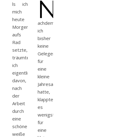
N
ls ich
mich
heute
achdem
Morgen
ich
aufs
bisher
Rad
keine
setzte,
Gelegenheit
träumte
für
ich
eine
eigentlich
kleine
davon,
Jahresanfangstour
nach
hatte,
der
klappte
Arbeit
es
durch
wenigstens
eine
für
schöne
eine
weiße