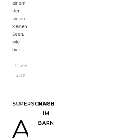
einem
der
vielen
kleinen
Seen,
wie
hier…
12. Mai
2018
SUPERSCHNEEMATSCHQUATSCH
NACHTFAHRT
IM
A
BARNIM