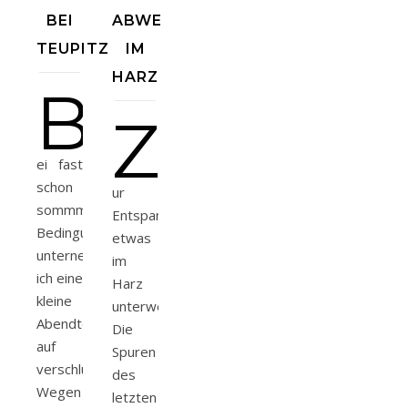
BEI
ABWEGEN
TEUPITZ
IM
HARZ
B
Z
ei fast
schon
ur
sommmerlichen
Entspannung
Bedingungen
etwas
unternehme
im
ich eine
Harz
kleine
unterwegs.
Abendtour
Die
auf
Spuren
verschlungenen
des
Wegen
letzten