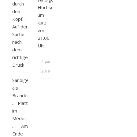
durch
Hochsommerabend
den
um
Kopf…
kurz
Auf der
vor
Suche
21.00
nach
Uhr.
dem
richtigen
2. Juli
Druck
2019
….
Sandiger
als
Brandenburg
… Platt
im
Médoc
…. Am
Ende