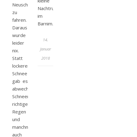
kleine
Neuschneedecke
Nachtrunde
zu
im
fahren.
Barnim.
Daraus
wurde
14.
leider
Januar
nix.
Statt
2018
lockerem
Schnee
gab es
abwechselnd
Schneeregen,
richtigen
Regen
und
manchmal
auch