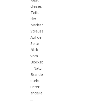
Rest
dieses
Teils
der
Märkischen
Streusandbüchse.
Auf der
Seite
Blick
vom
Blocksberg
– Natur
Brandenburg
steht
unter
anderem:
…