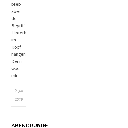
blieb
aber
der
Begriff
Hinterland
im
Kopf
hängen.
Denn
was
mir…
9. Juli
2019
ABENDRUNDE
AUF