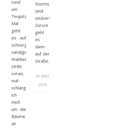
rund
Sturms
um
sind
Teupitz.
unübersehbar.
Mal
Zurück
geht
geht
es auf
es
schnurgeraden
dann
sandigen
auf der
Waldwegen
Straße.
strikt
voran,
30. März
mal
2018
schlängel
ich
mich
um die
Bäume
an