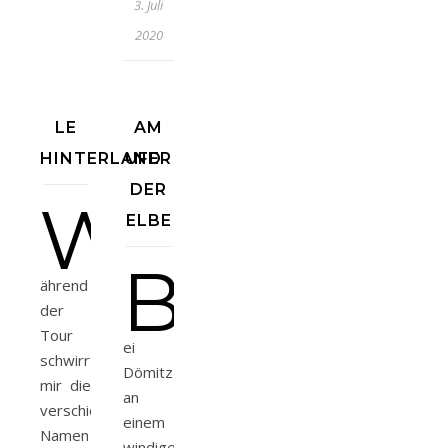
3. Juli
2020
LE
AM
HINTERLAND
UFER
DER
W
ELBE
B
ährend
der
Tour
ei
schwirrten
Dömitz
mir die
an
verschiedensten
einem
Namen
windigen