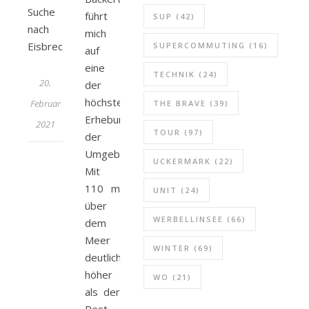
Suche
führt
SUP
(42)
nach
mich
Eisbrechern
SUPERCOMMUTING
(16)
auf
eine
TECHNIK
(24)
20.
der
höchsten
Februar
THE BRAVE
(39)
Erhebungen
2021
TOUR
(97)
der
Umgebung.
UCKERMARK
(22)
Mit
110 m
UNIT
(24)
über
WERBELLINSEE
(66)
dem
Meer
WINTER
(69)
deutlich
höher
WO
(21)
als der