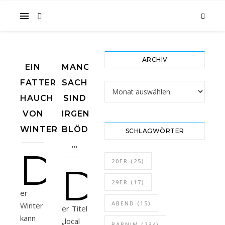
im
ARCHIV
EIN
MANCHE
Gesicht
FATTER
SACHEN
Archiv
HAUCH
SIND
VON
IRGENDWIE
WINTER
BLÖDSINN
SCHLAGWÖRTER
…
…
D
20ER
(25)
D
29ER
(17)
er
ABEND
(15)
Winter
er Titel
kann
„local
BARNIM
(234)