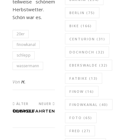
teilweise schönem
alle was bewegt
Herbstwetter.
BERLIN
(75)
Schön war es.
BIKE
(166)
20er
CENTURION
(31)
finowkanal
DOCHNOCH
(32)
schlepp
EBERSWALDE
(32)
wassermann
FATBIKE
(13)
Von
H.
FINOW
(16)
ÄLTER
NEUER
FINOWKANAL
(40)
ÜDERSEE
DUNKELFAHRTEN
FOTO
(65)
FRED
(27)