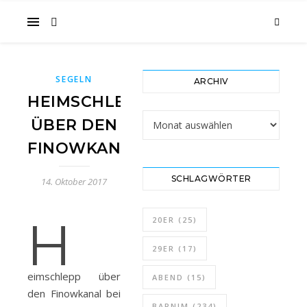
im
SEGELN
ARCHIV
Gesicht
HEIMSCHLEPP
Archiv
ÜBER DEN
FINOWKANAL
SCHLAGWÖRTER
14. Oktober 2017
…
H
20ER
(25)
29ER
(17)
eimschlepp über
ABEND
(15)
den Finowkanal bei
BARNIM
(234)