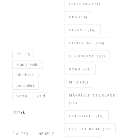
FRÜHLING
(21)
GPS
(14)
HERBST
(16)
HONKY INC.
(24)
frühling
IL POMPINO
(63)
krämer wald
KONA
(73)
oberhavel
MTB
(38)
pickenflick
MÄRKISCH ODERLAND
velten
wald
(16)
Von
H.
OBERHAVEL
(15)
OFF THE ROAD
(51)
ÄLTER
NEUER