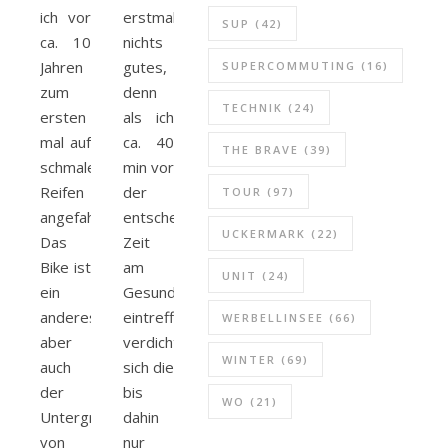
ich vor
erstmal
SUP
(42)
ca. 10
nichts
Jahren
gutes,
SUPERCOMMUTING
(16)
zum
denn
TECHNIK
(24)
ersten
als ich
mal auf
ca. 40
THE BRAVE
(39)
schmalen
min vor
Reifen
der
TOUR
(97)
angefahren.
entscheidenden
UCKERMARK
(22)
Das
Zeit
Bike ist
am
UNIT
(24)
ein
Gesundbrunnen
anderes,
eintreffe,
WERBELLINSEE
(66)
aber
verdichten
WINTER
(69)
auch
sich die
der
bis
WO
(21)
Untergrund
dahin
von
nur