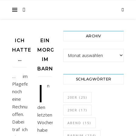
im
ARCHIV
ICH
EIN
Gesicht
HATTE
MORGEN
Archiv
…
IM
BARNIM
… im
SCHLAGWÖRTER
I
Plagefenn
n
…
noch
20ER
(25)
eine
Rechnung
den
29ER
(17)
offen.
letzten
Dabei
Wochen
ABEND
(15)
traf ich
habe
BARNIM
(234)