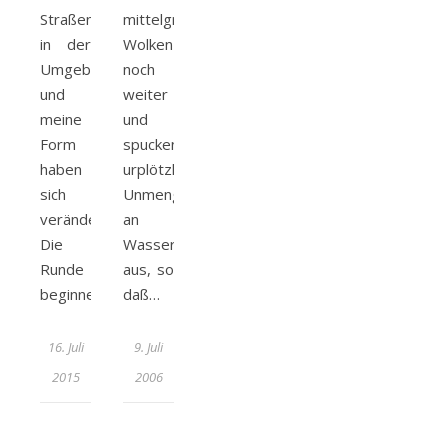
Straßen
mittelgrauen
in der
Wolken
Umgebung
noch
und
weiter
meine
und
Form
spucken
haben
urplötzlich
sich
Unmengen
verändert.
an
Die
Wasser
Runde
aus, so
beginne…
daß…
16. Juli
9. Juli
2015
2006