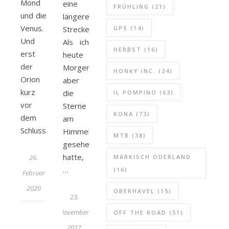
Mond
eine
FRÜHLING
(21)
und die
längere
Venus.
Strecke.
GPS
(14)
Und
Als ich
HERBST
(16)
erst
heute
der
Morgen
HONKY INC.
(24)
Orion
aber
kurz
die
IL POMPINO
(63)
vor
Sterne
KONA
(73)
dem
am
Schluss…
Himmel
MTB
(38)
gesehen
hatte,
26.
MÄRKISCH ODERLAND
…
(16)
Februar
2020
OBERHAVEL
(15)
23.
November
OFF THE ROAD
(51)
2017