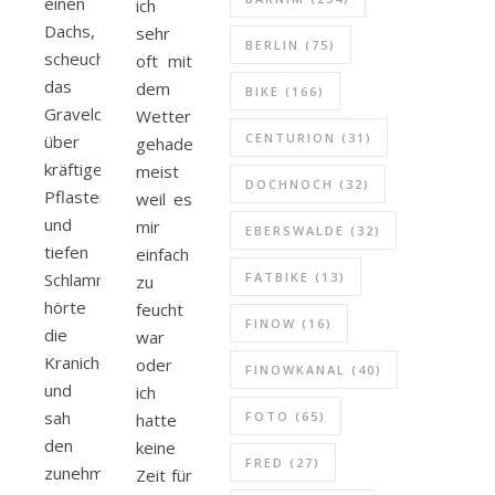
einen
ich
alle was bewegt
Dachs,
sehr
BERLIN
(75)
scheuchte
oft mit
das
dem
BIKE
(166)
Graveldingsda
Wetter
CENTURION
(31)
über
gehadert,
kräftiges
meist
DOCHNOCH
(32)
Pflaster
weil es
und
mir
EBERSWALDE
(32)
tiefen
einfach
Schlamm,
FATBIKE
(13)
zu
hörte
feucht
FINOW
(16)
die
war
Kraniche
oder
FINOWKANAL
(40)
und
ich
sah
FOTO
(65)
hatte
den
keine
FRED
(27)
zunehmenden
Zeit für