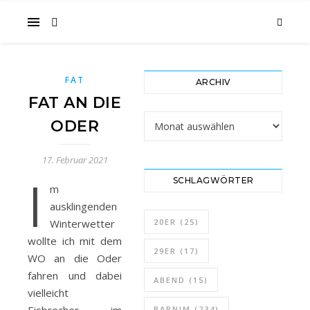
im
FAT
ARCHIV
Gesicht
FAT AN DIE
Archiv
ODER
17. Februar 2021
I
SCHLAGWÖRTER
m
…
ausklingenden
Winterwetter
20ER
(25)
wollte ich mit dem
29ER
(17)
WO an die Oder
fahren und dabei
ABEND
(15)
vielleicht
BARNIM
(234)