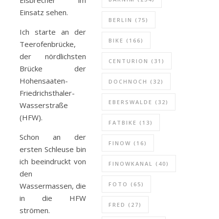
Eisbrecher im
alle was bewegt
Einsatz sehen.
BERLIN
(75)
Ich starte an der
BIKE
(166)
Teerofenbrücke,
der nördlichsten
CENTURION
(31)
Brücke der
Hohensaaten-
DOCHNOCH
(32)
Friedrichsthaler-
EBERSWALDE
(32)
Wasserstraße
(HFW).
FATBIKE
(13)
Schon an der
FINOW
(16)
ersten Schleuse bin
ich beeindruckt von
FINOWKANAL
(40)
den
FOTO
(65)
Wassermassen, die
in die HFW
FRED
(27)
strömen.