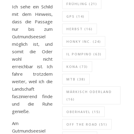
FRÜHLING
(21)
Ich sehe ein Schild
mit dem Hinweis,
GPS
(14)
dass die Passage
nur bis zum
HERBST
(16)
Gutmundseesiel
HONKY INC.
(24)
möglich ist, und
somit die Oder
IL POMPINO
(63)
wohl nicht
erreichbar ist. Ich
KONA
(73)
fahre trotzdem
MTB
(38)
weiter, weil ich die
Landschaft
MÄRKISCH ODERLAND
faszinierend finde
(16)
und die Ruhe
genieße.
OBERHAVEL
(15)
Am
OFF THE ROAD
(51)
Gutmundseesiel