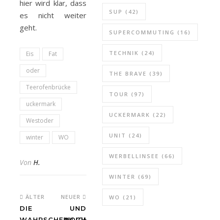
hier wird klar, dass
SUP
(42)
es nicht weiter
geht.
SUPERCOMMUTING
(16)
TECHNIK
(24)
Eis
Fat
oder
THE BRAVE
(39)
Teerofenbrücke
TOUR
(97)
uckermark
UCKERMARK
(22)
Westoder
UNIT
(24)
winter
WO
WERBELLINSEE
(66)
Von
H.
WINTER
(69)
ÄLTER
NEUER
WO
(21)
DIE
UND
WAHRSCHEINLICH
NOCH