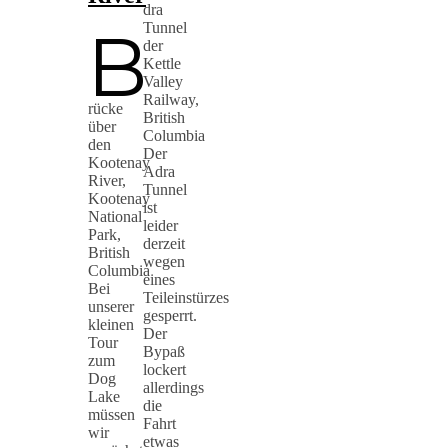
dra
B
Tunnel
der
Kettle
Valley
Railway,
rücke
British
über
Columbia
den
Der
Kootenay
Adra
River,
Tunnel
Kootenay
ist
National
leider
Park,
derzeit
British
wegen
Columbia
eines
Bei
Teileinstürzes
unserer
gesperrt.
kleinen
Der
Tour
Bypaß
zum
lockert
Dog
allerdings
Lake
die
müssen
Fahrt
wir
etwas