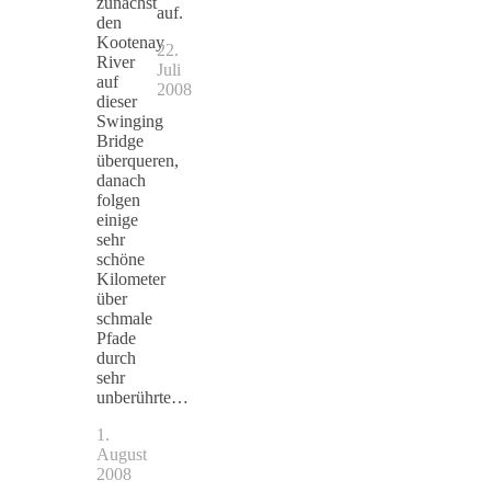
zunächst
auf.
den
Kootenay
22.
River
Juli
auf
2008
dieser
Swinging
Bridge
überqueren,
danach
folgen
einige
sehr
schöne
Kilometer
über
schmale
Pfade
durch
sehr
unberührte…
1.
August
2008