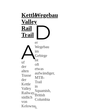
Kettle
Wegebau
Valley
D
Rail
Trail
a
er
Wegebau
im
Gebirge
ist
uf
oft
der
etwas
alten
aufwändiger,
Trasse
MTB-
der
Trail
Kettle
in
Valley
Squamish,
Railway,
British
südlich
Columbia
von
Kelowna,
4.