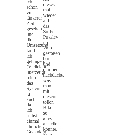
ich
dieses
schon
mal
vor
wieder
längerer
auf
Zeit
das
gesehen
Surly
und
Pugsley
die
im
Umsetzung
Web
fand
gestoßen
ich
bin
gelungen.
und
(Vielleicht
darüber
überzeugt
nachdachte,
mich
was
das
man
System
mit
ja
diesem
auch,
tollen
da
Bike
ich
so
selbst
alles
einmal
anstellen
ähnliche
könnte.
Gedanken
Eine