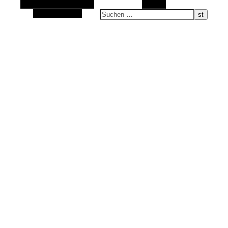
Alternative Seitenleiste
Suchen
Sand im Schuh, Wasser im Gesicht …
Zufallsauswahl
alle was bewegt