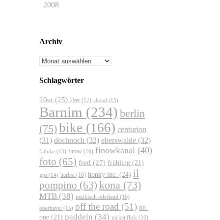
2008
Archiv
Archiv
Schlagwörter
20er
(25)
29er
(17)
abend
(15)
Barnim
(234)
berlin
bike
(166)
(75)
centurion
dochnoch
(32)
eberswalde
(32)
(31)
finowkanal
(40)
finow
(16)
fatbike
(13)
foto
(65)
fred
(27)
frühling
(21)
il
honky inc.
(24)
herbst
(16)
gps
(14)
kona
(73)
pompino
(63)
MTB
(38)
märkisch oderland
(16)
off the road
(51)
on-
oberhavel
(15)
paddeln
(34)
one
(21)
pickenflick
(16)