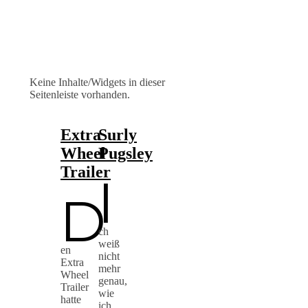
Keine Inhalte/Widgets in dieser
Seitenleiste vorhanden.
Extra
Surly
Wheel
Pugsley
Trailer
I
D
ch
weiß
en
nicht
Extra
mehr
Wheel
genau,
Trailer
wie
hatte
ich