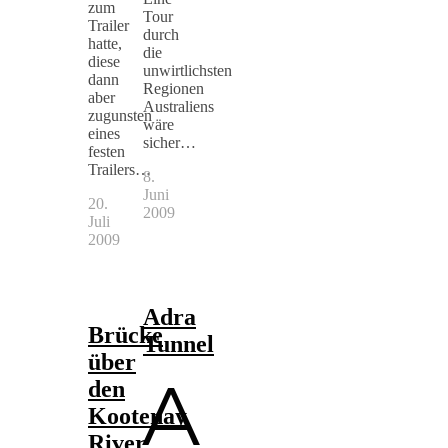
zum
Tour
Trailer
durch
hatte,
die
diese
unwirtlichsten
dann
Regionen
aber
Australiens
zugunsten
wäre
eines
sicher…
festen
Trailers…
8.
Juni
20.
2009
Juli
2009
Adra
Brücke
Tunnel
über
A
den
Kootenay
River