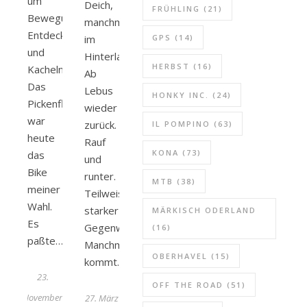
um
Deich,
FRÜHLING
(21)
Bewegung,
manchmal
Entdeckung
im
GPS
(14)
und
Hinterland.
HERBST
(16)
Kacheln.
Ab
Das
Lebus
HONKY INC.
(24)
Pickenflick
wieder
war
zurück.
IL POMPINO
(63)
heute
Rauf
KONA
(73)
das
und
Bike
runter.
MTB
(38)
meiner
Teilweise
Wahl.
starker
MÄRKISCH ODERLAND
Es
Gegenwind.
(16)
paßte…
Manchmal
OBERHAVEL
(15)
kommt…
23.
OFF THE ROAD
(51)
November
27. März