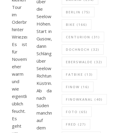
über
alle was bewegt
Tour
die
BERLIN
(75)
im
Seelower
Oderbruch
Höhen.
BIKE
(166)
hinter
Start in
Wriezen.
CENTURION
(31)
Gusow,
Es ist
dann
DOCHNOCH
(32)
für
Schlängellinien
November
über
EBERSWALDE
(32)
eher
Seelow
warm
FATBIKE
(13)
Richtung
und
Küstrin.
FINOW
(16)
wie
Ab da
eigentlich
nach
FINOWKANAL
(40)
üblich
Süden
feucht.
FOTO
(65)
manchmal
Es
auf
FRED
(27)
geht
dem