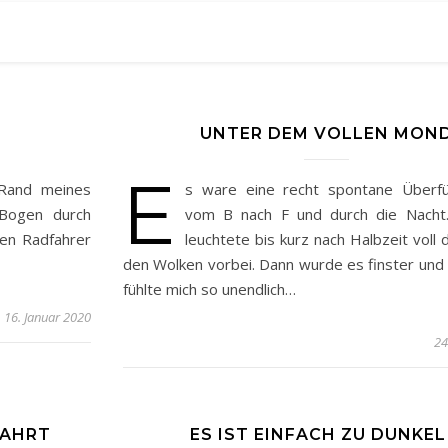
UNTER DEM VOLLEN MON
E
Rand meines
s ware eine recht spontane Überfü
 Bogen durch
vom B nach F und durch die Nacht
den Radfahrer
leuchtete bis kurz nach Halbzeit voll 
den Wolken vorbei. Dann wurde es finster und k
fühlte mich so unendlich…
16. Januar 2020
24
FAHRT
ES IST EINFACH ZU DUNKEL