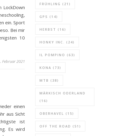
FRÜHLING
(21)
en LockDown
eschooling,
GPS
(14)
 ein. Sport
ieso. Bei mir
HERBST
(16)
enigsten 10
HONKY INC.
(24)
IL POMPINO
(63)
. Februar 2021
KONA
(73)
MTB
(38)
MÄRKISCH ODERLAND
(16)
ieder einen
hr aus Sicht
OBERHAVEL
(15)
tigste ist
OFF THE ROAD
(51)
ung. Es wird