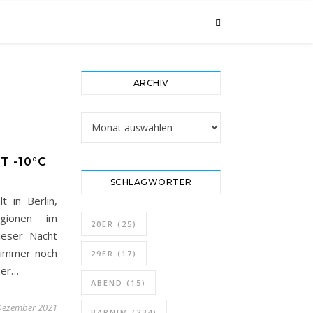
ARCHIV
Archiv
T -10°C
SCHLAGWÖRTER
 in Berlin,
gionen im
20ER
(25)
ieser Nacht
 immer noch
29ER
(17)
der…
ABEND
(15)
Dezember 2021
BARNIM
(234)