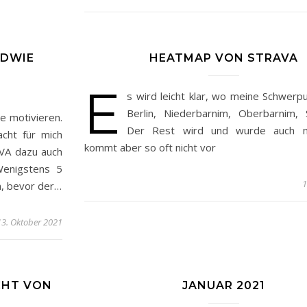
NDWIE
HEATMAP VON STRAVA
e
s wird leicht klar, wo meine Schwerpu
Berlin, Niederbarnim, Oberbarnim, S
ie motivieren.
Der Rest wird und wurde auch ma
acht für mich
kommt aber so oft nicht vor
AVA dazu auch
Wenigstens 5
1
en, bevor der…
13. Oktober 2021
ICHT VON
JANUAR 2021