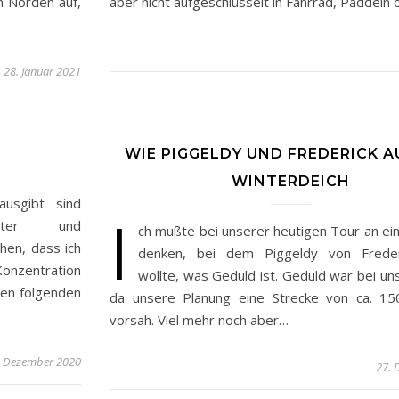
n Norden auf,
aber nicht aufgeschlüsselt in Fahrrad, Paddeln
28. Januar 2021
WIE PIGGELDY UND FREDERICK A
WINTERDEICH
usgibt sind
I
luster und
ch mußte bei unserer heutigen Tour an ei
ehen, dass ich
denken, bei dem Piggeldy von Freder
Konzentration
wollte, was Geduld ist. Geduld war bei uns
den folgenden
da unsere Planung eine Strecke von ca. 15
vorsah. Viel mehr noch aber…
. Dezember 2020
27. 