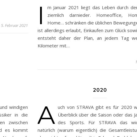
I
m Januar 2021 liegt das Leben durch d
ziemlich darnieder. Homeoffice, Hom
Home… schränken die üblichen Bewegungen
5. Februar 2021
ist allerdings erlaubt, Einkaufen zum Glück sow
entsteht daher der Plan, an jedem Tag w
Kilometer mit…
1
2020
A
 und windigen
uch von STRAVA gibt es für 2020 w
siker in die
Überblick über die Saison oder das Ja
en zwischen
des Sports. Für STRAVA das wich
Und es kommt
natürlich (warum eigentlich) die Gesamtleist