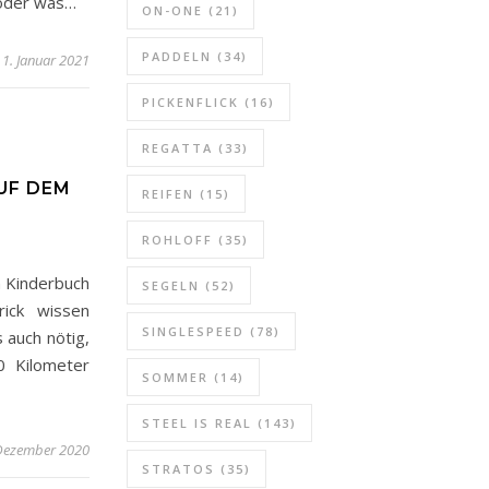
 oder was…
ON-ONE
(21)
PADDELN
(34)
1. Januar 2021
PICKENFLICK
(16)
REGATTA
(33)
UF DEM
REIFEN
(15)
ROHLOFF
(35)
n Kinderbuch
SEGELN
(52)
ick wissen
SINGLESPEED
(78)
 auch nötig,
0 Kilometer
SOMMER
(14)
STEEL IS REAL
(143)
Dezember 2020
STRATOS
(35)