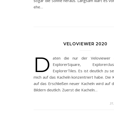
sogar die Sonne heraus. Langsam klart es vo
ehe…
VELOVIEWER 2020
D
aten die nur der Veloviewer a
ExplorerSquare, Explorerc
ExplorerTiles. Es ist deutlich zu s
mich auf das Kacheln konzentriert habe. Die 
auf das Erschließen neuer Kacheln wird auf 
Bildern deutlich. Zuerst die Kacheln…
31