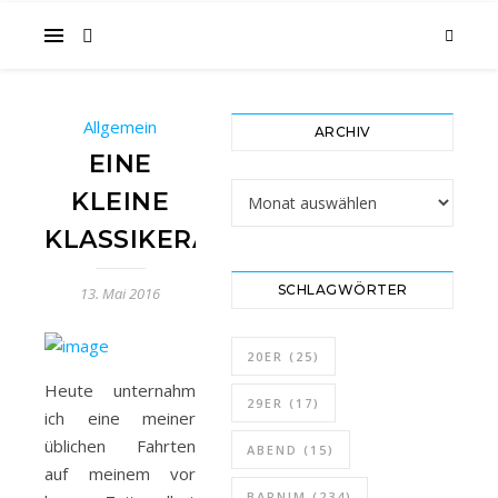
im
Allgemein
ARCHIV
Gesicht
EINE
Archiv
KLEINE
KLASSIKERAUSFAHRT
SCHLAGWÖRTER
13. Mai 2016
…
20ER
(25)
Heute unternahm
29ER
(17)
ich eine meiner
üblichen Fahrten
ABEND
(15)
auf meinem vor
BARNIM
(234)