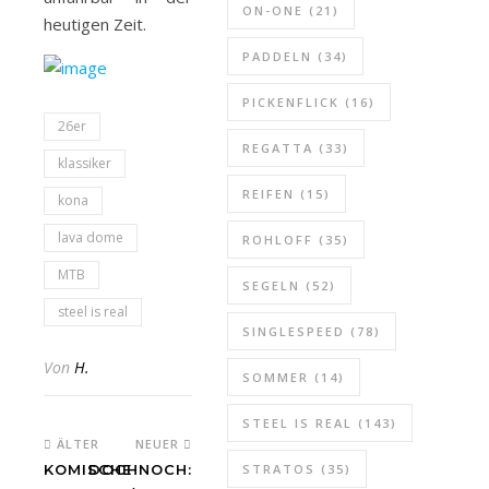
ON-ONE
(21)
heutigen Zeit.
PADDELN
(34)
PICKENFLICK
(16)
26er
REGATTA
(33)
klassiker
REIFEN
(15)
kona
lava dome
ROHLOFF
(35)
MTB
SEGELN
(52)
steel is real
SINGLESPEED
(78)
Von
H.
SOMMER
(14)
STEEL IS REAL
(143)
ÄLTER
NEUER
KOMISCHE
DOCHNOCH:
STRATOS
(35)