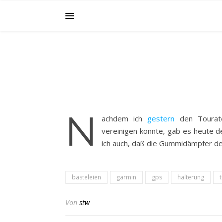
N
achdem ich
gestern
den Tourate
vereinigen konnte, gab es heute 
ich auch, daß die Gummidämpfer de
basteleien
garmin
gps
halterung
Von
stw