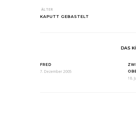
ÄLTER
KAPUTT GEBASTELT
DAS K
FRED
ZW
7. Dezember 2005
OB
18. 