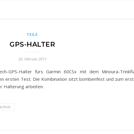
TEILE
GPS-HALTER
26. Februar 2011
ch-GPS-Halter fürs Garmin 60CSx mit dem Minoura-Trinkfla
den ersten Test. Die Kombination sitzt bombenfest und zum ers
r Halterung arbeiten.
technik