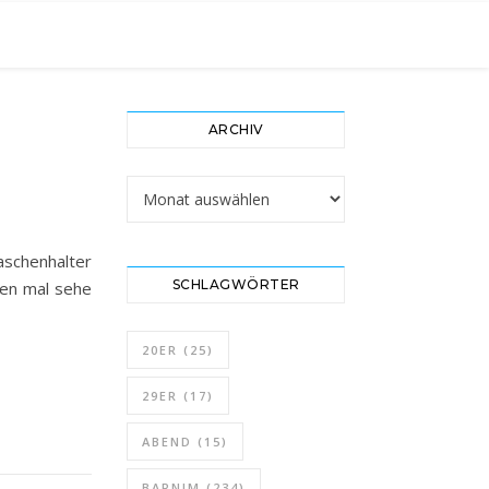
ARCHIV
Archiv
schenhalter
SCHLAGWÖRTER
ten mal sehe
20ER
(25)
29ER
(17)
ABEND
(15)
BARNIM
(234)