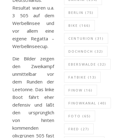
Deutschlands.
alle was bewegt
Resultat waren u.a.
BERLIN
(75)
3 505 auf dem
Werbellinsee und
BIKE
(166)
vor allem eine
eigene Regatta –
CENTURION
(31)
Werbellinseecup.
DOCHNOCH
(32)
Die Bilder zeigen
EBERSWALDE
(32)
den Zweikampf
unmittelbar vor
FATBIKE
(13)
dem Runden der
Leetonne. Das linke
FINOW
(16)
Boot fährt eher
FINOWKANAL
(40)
defensiv und läßt
den ursprünglich
FOTO
(65)
von hinten
kommenden
FRED
(27)
olivgrünen 505 fast