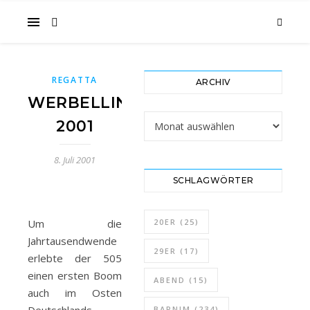
im
REGATTA
ARCHIV
Gesicht
WERBELLINSEECUP
Archiv
2001
8. Juli 2001
SCHLAGWÖRTER
…
Um die
20ER
(25)
Jahrtausendwende
29ER
(17)
erlebte der 505
einen ersten Boom
ABEND
(15)
auch im Osten
BARNIM
(234)