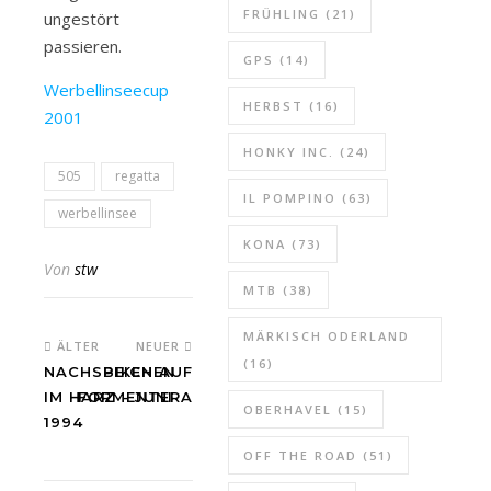
FRÜHLING
(21)
ungestört
passieren.
GPS
(14)
Werbellinseecup
HERBST
(16)
2001
HONKY INC.
(24)
505
regatta
IL POMPINO
(63)
werbellinsee
KONA
(73)
Von
stw
MTB
(38)
MÄRKISCH ODERLAND
ÄLTER
NEUER
(16)
NACHSPEICHEN
BIKEN AUF
IM HARZ - JUNI
FORMENTERA
OBERHAVEL
(15)
1994
OFF THE ROAD
(51)